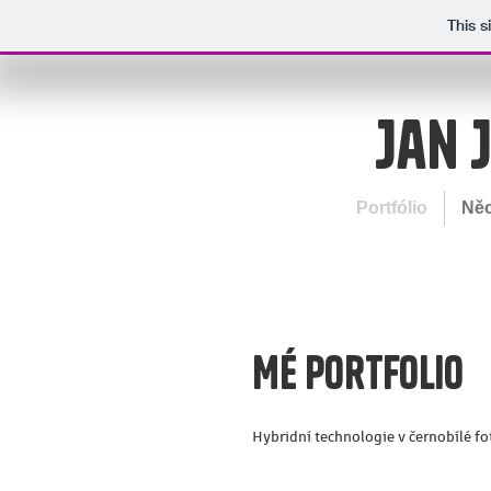
This s
Jan 
Portfólio
Něc
Mé Portfolio
Hybridní technologie v černobílé fo